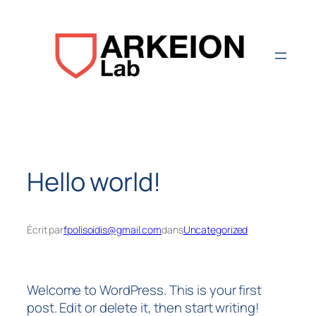
Aller
au
contenu
Hello world!
Écrit par
fpolisoidis@gmail.com
dans
Uncategorized
Welcome to WordPress. This is your first
post. Edit or delete it, then start writing!