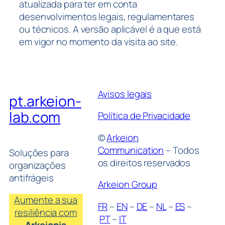
atualizada para ter em conta
desenvolvimentos legais, regulamentares
ou técnicos. A versão aplicável é a que está
em vigor no momento da visita ao site.
Avisos legais
pt.arkeion-
lab.com
Política de Privacidade
©
Arkeion
Communication
– Todos
Soluções para
os direitos reservados
organizações
antifrágeis
Arkeion Group
Aumente a sua
FR
–
EN
–
DE
–
NL
–
ES
–
resiliência com
PT
–
IT
Arkeionis