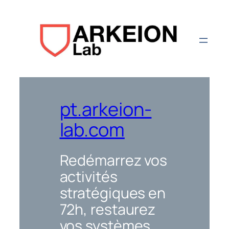
Aller
au
contenu
pt.arkeion-
lab.com
Redémarrez vos
activités
stratégiques en
72h, restaurez
vos systèmes