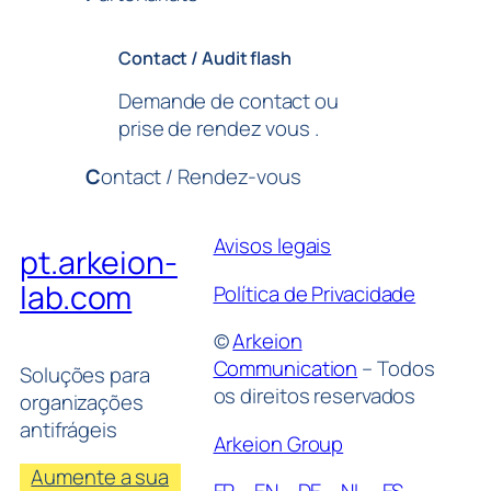
Contact / Audit flash
Demande de contact ou
prise de rendez vous .
C
ontact / Rendez-vous
Avisos legais
pt.arkeion-
lab.com
Política de Privacidade
©
Arkeion
Communication
– Todos
Soluções para
os direitos reservados
organizações
antifrágeis
Arkeion Group
Aumente a sua